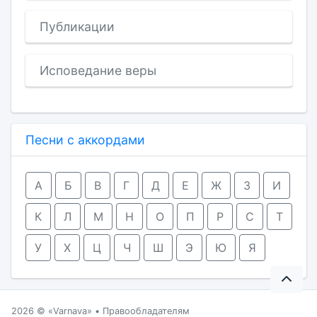
Публикации
Исповедание веры
Песни с аккордами
А
Б
В
Г
Д
Е
Ж
З
И
К
Л
М
Н
О
П
Р
С
Т
У
Х
Ц
Ч
Ш
Э
Ю
Я
2026 ©
Varnava
•
Правообладателям