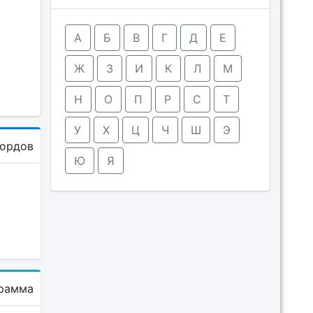
А
Б
В
Г
Д
Е
Ж
З
И
К
Л
М
Н
О
П
Р
С
Т
У
Х
Ц
Ч
Ш
Э
кордов
Ю
Я
рамма