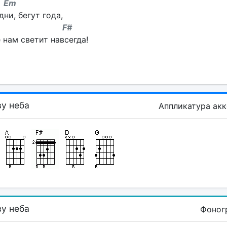
m
ни, бегут года,
 F#
 нам светит навсегда!
у неба
Аппликатура ак
у неба
Фоног