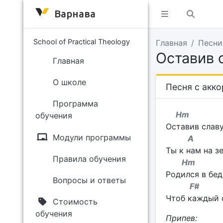
Варнава
School of Practical Theology
Главная
Песни
Оставив 
Главная
О школе
Песня с акк
Программа
H
обучения
Оставив славу
Модули программы
A
Ты к нам на з
Правила обучения
H
Родился в бед
Вопросы и ответы
F
Чтоб каждый с
Стоимость
обучения
Припев: