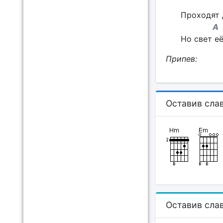
E
Проходят д
A
Но свет её
Припев:
Оставив слав
Оставив слав