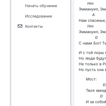
Hm 
Начать обучение
Эммануил, Эм
A
Исследование
Нам спасенье,
Hm 
Контакты
Эммануил, Эм
G 
С нами Бог! Т
И с той поры 
Но люди будут
Не только в Р
Но пусть она 
Мост:
E
Твоя звезд
D
И за собой