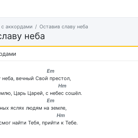
 с аккордами
Оставив славу неба
славу неба
ордами
m Em
 неба, вечный Свой престол,
 Hm
емлю, Царь Царей, с небес сошёл.
m Em
ных яслях людям на земле,
# Hm
мог найти Тебя, прийти к Тебе.