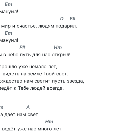
Em
мануил!
 D F#
 мир и счастье, людям подарил.
Em
мануил!
F# Hm
ы в небо путь для нас открыл!
прошло уже немало лет,
 видеть на земле Твой свет.
ождество нам светит пусть звезда,
ведёт к Тебе людей всегда.
m A
а даёт нам свет
 Hm
 ведёт уже нас много лет.