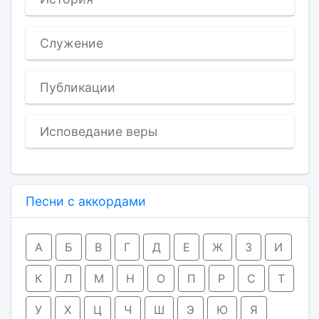
Служение
Публикации
Исповедание веры
Песни с аккордами
А
Б
В
Г
Д
Е
Ж
З
И
К
Л
М
Н
О
П
Р
С
Т
У
Х
Ц
Ч
Ш
Э
Ю
Я