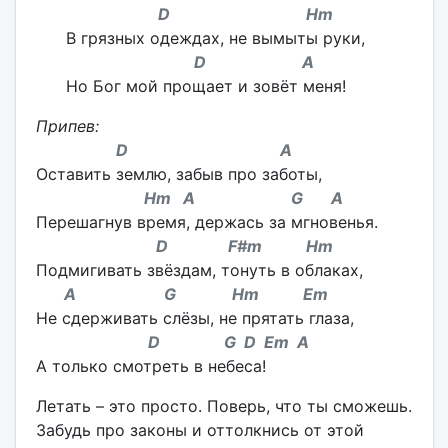
D Hm
В грязных одеждах, не вымыты руки,
D A
Но Бог мой прощает и зовёт меня!
Припев:
D A
Оставить землю, забыв про заботы,
Hm A G A
Перешагнув время, держась за мгновенья.
D F#m Hm
Подмигивать звёздам, тонуть в облаках,
A G Hm Em
Не сдерживать слёзы, не прятать глаза,
D G D Em A
А только смотреть в небеса!
Летать – это просто. Поверь, что ты сможешь.
Забудь про законы и оттолкнись от этой