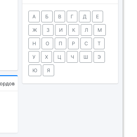
А
Б
В
Г
Д
Е
Ж
З
И
К
Л
М
Н
О
П
Р
С
Т
У
Х
Ц
Ч
Ш
Э
Ю
Я
кордов