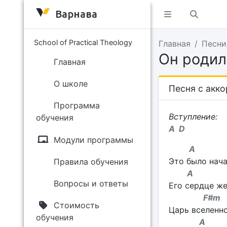
Варнава
School of Practical Theology
Главная
Песни
Он родил
Главная
О школе
Песня с акк
Программа
Вступление:
обучения
A D
Модули программы
A 
Это было нача
Правила обучения
A 
Вопросы и ответы
Его сердце же
F#
Стоимость
Царь вселенно
обучения
A