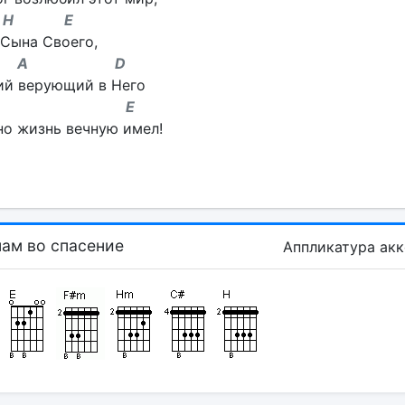
 E
 Сына Своего,
 D
ий верующий в Него
 E
но жизнь вечную имел!
нам во спасение
Аппликатура ак