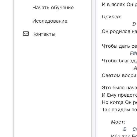
И в яслях Он 
Начать обучение
Припев:
Исследование
D 
Он родился на
Контакты
D 
Чтобы дать с
F#m
Чтобы благода
A E
Светом воссия
Это было нача
И Ему предсто
Но когда Он р
Так пойдём по
Мост:
E 
Ибо так Б