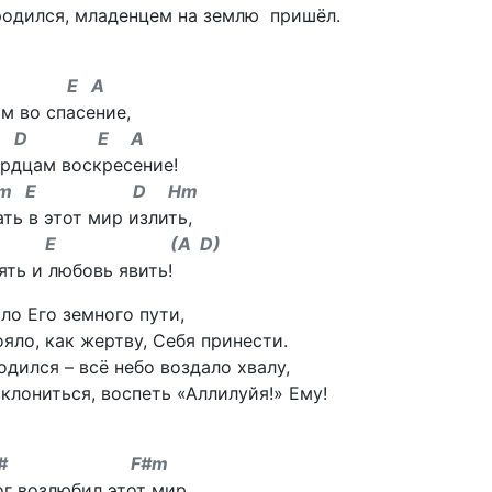
родился, младенцем на землю пришёл.
E A
м во спасение,
E A
ердцам воскресение!
 E D Hm
ть в этот мир излить,
 (A D)
ть и любовь явить!
ло Его земного пути,
яло, как жертву, Себя принести.
одился – всё небо воздало хвалу,
клониться, воспеть «Аллилуйя!» Ему!
C# F#m
ог возлюбил этот мир,