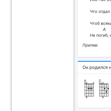
H
Что отдал
A
Чтоб всяк
A
Не погиб, 
Припев:
Он родился 