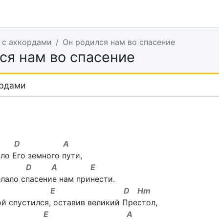
 с аккордами
Он родился нам во спасение
ся нам во спасение
ордами
D A
ло Его земного пути,
D A E
лало спасение нам принести.
m E D Hm
й спустился, оставив великий Престол,
 E A