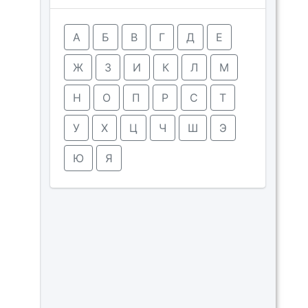
А
Б
В
Г
Д
Е
Ж
З
И
К
Л
М
Н
О
П
Р
С
Т
У
Х
Ц
Ч
Ш
Э
Ю
Я