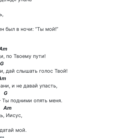
ь,
н был в ночи: “Ты мой!”
m
и, по Твоему пути!
G
и, дай слышать голос Твой!
m
ани, и не давай упасть,
G
– Ты подними опять меня.
Am
ь, Иисус,
датай мой.
m