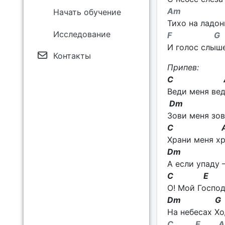
Am
Начать обучение
Тихо на ладон
Исследование
F G
И голос слыше
Контакты
Припев:
C A
Веди меня вед
Dm 
Зови меня зов
C A
Храни меня хр
Dm 
А если упаду 
C E 
О! Мой Господ
Dm G
На небесах Хо
C E A