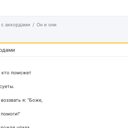
 с аккордами
Он и они
ордами
, кто поможет
суеты.
воззвать я: “Боже,
помоги!”
 дождя упала