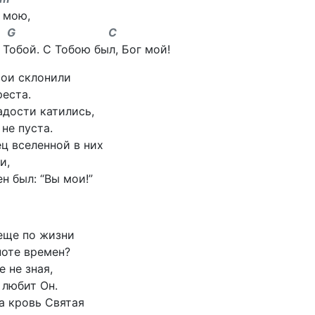
 мою,
G C
 Тобой. С Тобою был, Бог мой!
вои склонили
еста.
адости катились,
не пуста.
ц вселенной в них
и,
н был: “Вы мои!”
еще по жизни
ноте времен?
 не зная,
 любит Он.
а кровь Святая