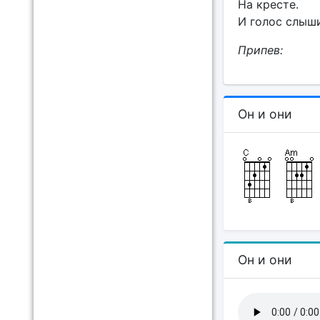
На кресте.
И голос слыши
Припев:
Он и они
Он и они