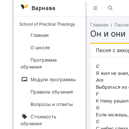
Варнава
School of Practical Theology
Главная
Песни
Он и они
Главная
О школе
Песня с акк
Программа
C
обучения
Я жил не зная
Модули программы
Am
Выбраться из 
Правила обучения
F
К Нему решил 
Вопросы и ответы
G
Если можешь, 
Стоимость
C
обучения
С небес слеза