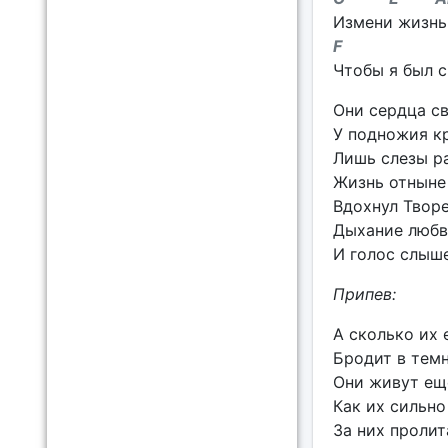
Измени жизнь
F 
Чтобы я был с
Они сердца с
У подножия кр
Лишь слезы р
Жизнь отныне 
Вдохнул Творе
Дыхание любв
И голос слыше
Припев:
А сколько их 
Бродит в тем
Они живут еще
Как их сильно
За них пролит