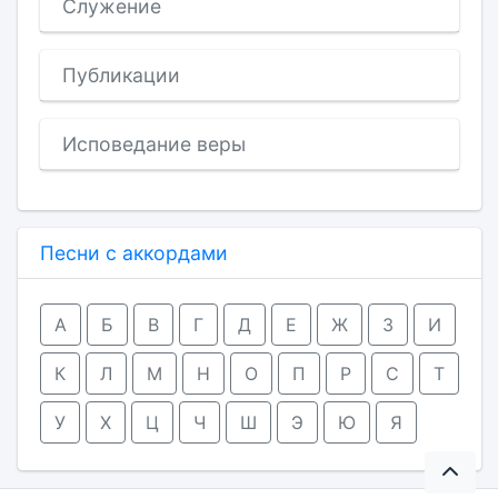
Служение
Публикации
Исповедание веры
Песни с аккордами
А
Б
В
Г
Д
Е
Ж
З
И
К
Л
М
Н
О
П
Р
С
Т
У
Х
Ц
Ч
Ш
Э
Ю
Я