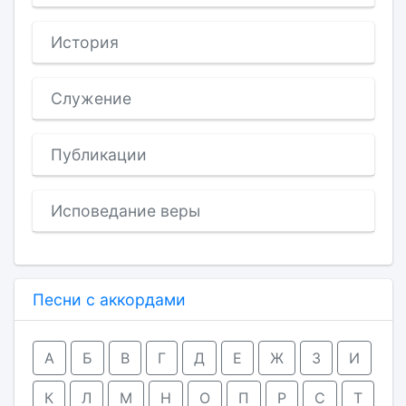
История
Служение
Публикации
Исповедание веры
Песни с аккордами
А
Б
В
Г
Д
Е
Ж
З
И
К
Л
М
Н
О
П
Р
С
Т