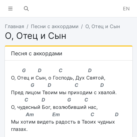
EN
Главная
Песни с аккордами
О, Отец и Сын
О, Отец и Сын
Песня с аккордами
G D C D
О, Отец и Сын, о Господь, Дух Святой,
G D C D
Пред лицом Твоим мы приходим с хвалой.
C D G C
О, чудесный Бог, возлюбивший нас,
Am Em C D
Мы хотим видеть радость в Твоих чудных
глазах.