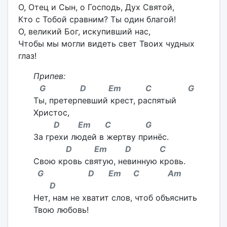
О, Отец и Сын, о Господь, Дух Святой,
Кто с Тобой сравним? Ты один благой!
О, великий Бог, искупивший нас,
Чтобы мы могли видеть свет Твоих чудных
глаз!
Припев:
G D Em C G
Ты, претерпевший крест, распятый
Христос,
D Em C G
За грехи людей в жертву принёс.
D Em D C
Свою кровь святую, невинную кровь.
G D Em C Am
D
Нет, нам не хватит слов, чтоб объяснить
Твою любовь!