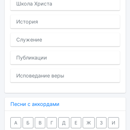
Школа Христа
История
Служение
Публикации
Исповедание веры
Песни с аккордами
А
Б
В
Г
Д
Е
Ж
З
И