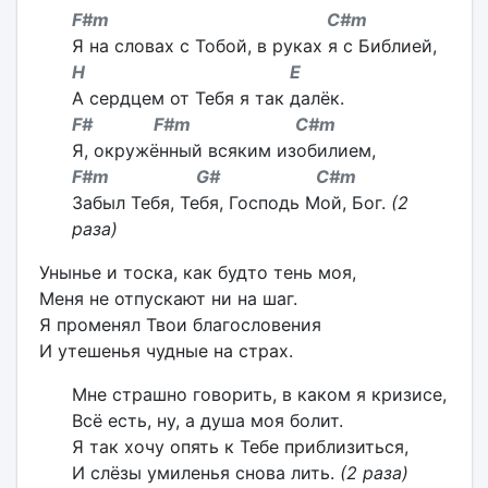
F#m C#m
Я на словах с Тобой, в руках я с Библией,
H E
А сердцем от Тебя я так далёк.
F# F#m C#m
Я, окружённый всяким изобилием,
F#m G# C#m
Забыл Тебя, Тебя, Господь Мой, Бог.
(2
раза)
Унынье и тоска, как будто тень моя,
Меня не отпускают ни на шаг.
Я променял Твои благословения
И утешенья чудные на страх.
Мне страшно говорить, в каком я кризисе,
Всё есть, ну, а душа моя болит.
Я так хочу опять к Тебе приблизиться,
И слёзы умиленья снова лить.
(2 раза)