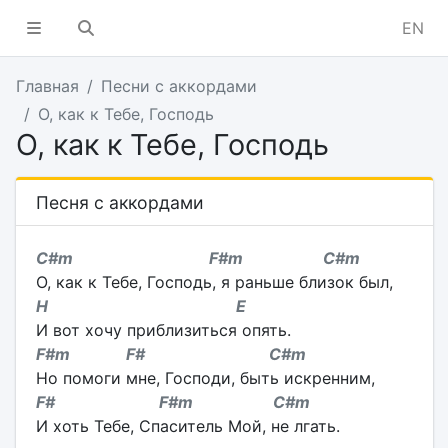
EN
Главная
Песни с аккордами
О, как к Тебе, Господь
О, как к Тебе, Господь
Песня с аккордами
C#m F#m C#m
О, как к Тебе, Господь, я раньше близок был,
H E
И вот хочу приблизиться опять.
F#m F# C#m
Но помоги мне, Господи, быть искренним,
F# F#m C#m
И хоть Тебе, Спаситель Мой, не лгать.