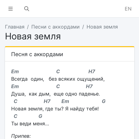
EN
Главная
Песни с аккордами
Новая земля
Новая земля
Песня с аккордами
Em С H7
Всегда один, без всяких ощущений,
Em С H7
Душа, как дым, еще одно паденье.
C
H7
Em
G
Новая земля, где ты? Я найду тебя!
C G
Ты веди меня…
Припев: