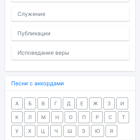
Служение
Публикации
Исповедание веры
Песни с аккордами
А
Б
В
Г
Д
Е
Ж
З
И
К
Л
М
Н
О
П
Р
С
Т
У
Х
Ц
Ч
Ш
Э
Ю
Я