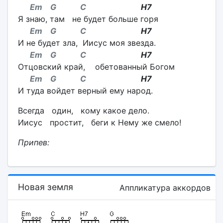
Em G C
H7
Я знаю, там не будет больше горя
Em G C
H7
И не будет зла, Иисус моя звезда.
Em G C
H7
Отцовский край, обетованный Богом
Em G C
H7
И туда войдет верный ему народ.
Всегда один, кому какое дело.
Иисус простит, беги к Нему же смело!
Припев:
Новая земля
Аппликатура аккордов