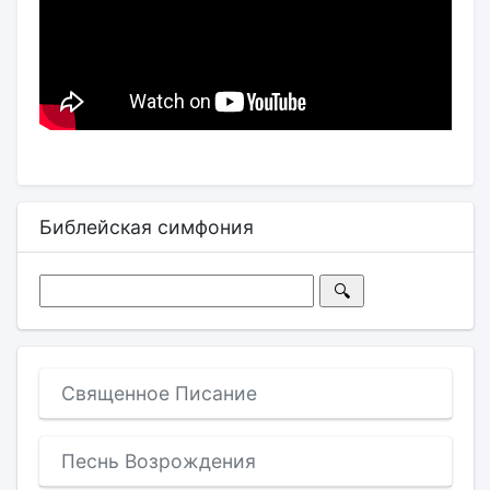
Библейская симфония
Священное Писание
Песнь Возрождения