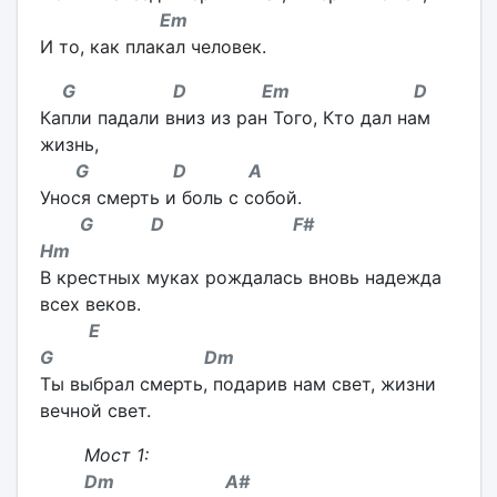
Em
И то, как плакал человек.
G D Em D
Капли падали вниз из ран Того, Кто дал нам
жизнь,
G D A
Унося смерть и боль с собой.
G D F#
Hm
В крестных муках рождалась вновь надежда
всех веков.
E
G Dm
Ты выбрал смерть, подарив нам свет, жизни
вечной свет.
Мост 1:
Dm A#