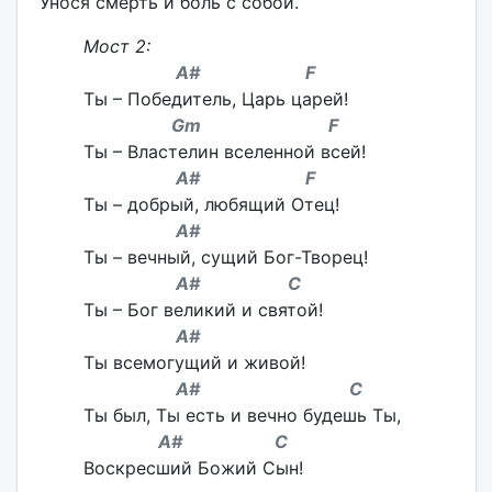
Унося смерть и боль с собой.
Мост 2:
A# F
Ты – Победитель, Царь царей!
Gm F
Ты – Властелин вселенной всей!
A# F
Ты – добрый, любящий Отец!
A#
Ты – вечный, сущий Бог-Творец!
A# C
Ты – Бог великий и святой!
A#
Ты всемогущий и живой!
A# C
Ты был, Ты есть и вечно будешь Ты,
A# C
Воскресший Божий Сын!