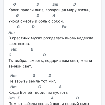
G D Em D
Капли падали вниз, возвращая миру жизнь,
G D A
Унося смерть и боль с собой.
G D F#
Hm
В крестных муках рождалась вновь надежда
всех веков.
Hm E
G D
Ты выбрал смерть, подарив нам свет, жизни
вечной свет.
Hm G D
Не забыть земле тот миг,
Hm G A
Когда Бог её творил из пустоты.
Hm E A D
Помнят звёзды первый шаг, и первый смех,