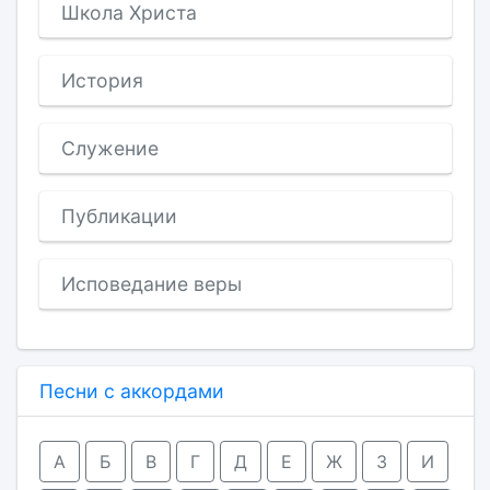
Школа Христа
История
Служение
Публикации
Исповедание веры
Песни с аккордами
А
Б
В
Г
Д
Е
Ж
З
И