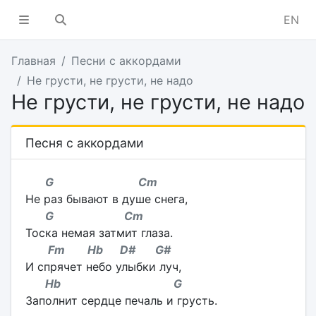
EN
Главная
Песни с аккордами
Не грусти, не грусти, не надо
Не грусти, не грусти, не надо
Песня с аккордами
G Cm
Не раз бывают в душе снега,
G Cm
Тоска немая затмит глаза.
Fm Hb D# G#
И спрячет небо улыбки луч,
Hb G
Заполнит сердце печаль и грусть.