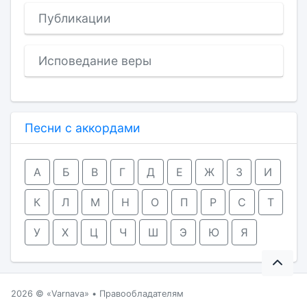
Публикации
Исповедание веры
Песни с аккордами
А
Б
В
Г
Д
Е
Ж
З
И
К
Л
М
Н
О
П
Р
С
Т
У
Х
Ц
Ч
Ш
Э
Ю
Я
2026 ©
Varnava
•
Правообладателям