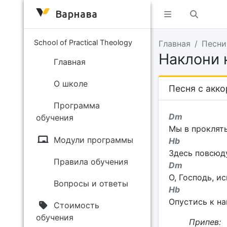
Варнава
School of Practical Theology
Главная
Песни
Наклони 
Главная
О школе
Песня с акк
Программа
Dm
обучения
Мы в проклять
Модули программы
Hb 
Здесь повсюду
Правила обучения
Dm
О, Господь, и
Вопросы и ответы
Hb
Опустись к на
Стоимость
обучения
Припев: