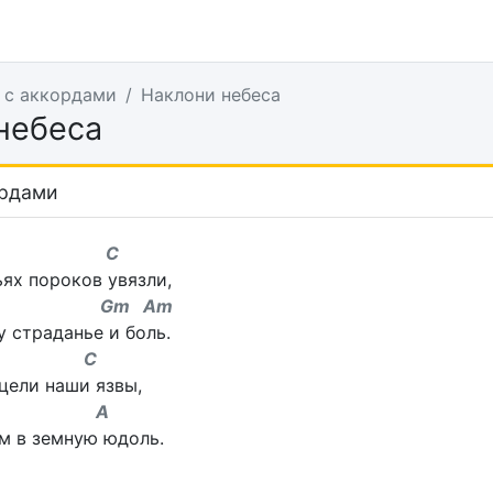
 с аккордами
Наклони небеса
небеса
ордами
 C
ях пороков увязли,
Gm Am
 страданье и боль.
 C
сцели наши язвы,
 A
м в земную юдоль.