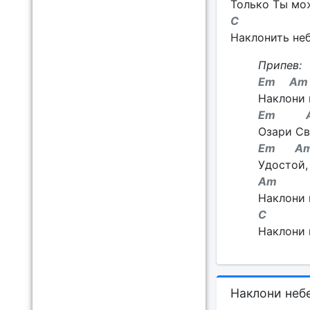
Только Ты мо
C 
Наклонить неб
Припев:
Em A
Наклони 
Em A
Озари Св
Em 
Удостой,
A
Наклони к
C
Наклони к
Наклони неб