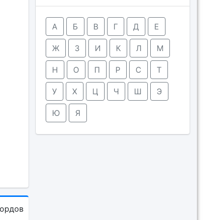
А
Б
В
Г
Д
Е
Ж
З
И
К
Л
М
Н
О
П
Р
С
Т
У
Х
Ц
Ч
Ш
Э
Ю
Я
кордов