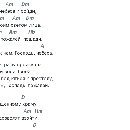
m Am Dm
небеса и сойди,
m Am Dm
оим светом лица.
m Am Hb
 пожалей, пощади.
m A
 нам, Господь, небеса.
ы рабы произвола,
и воли Твоей.
 подняться к престолу,
м, Господь, пожалей.
 D
ящённому храму
m Hm
дозволят взойти.
m D