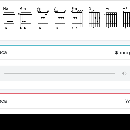
еса
Фоног
еса
Y