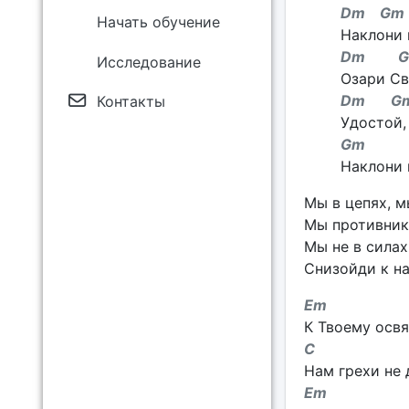
Dm G
Начать обучение
Наклони 
Dm G
Исследование
Озари Св
Dm G
Контакты
Удостой,
G
Наклони к
Мы в цепях, м
Мы противник
Мы не в силах
Снизойди к на
Em
К Твоему осв
C A
Нам грехи не 
E