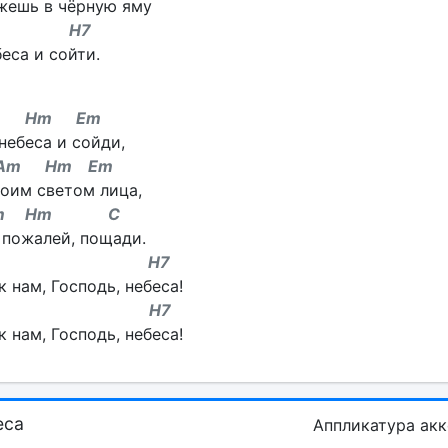
жешь в чёрную яму
H7
еса и сойти.
m Hm Em
небеса и сойди,
m Hm Em
оим светом лица,
Am Hm C
 пожалей, пощади.
m H7
 нам, Господь, небеса!
 H7
 нам, Господь, небеса!
еса
Аппликатура ак