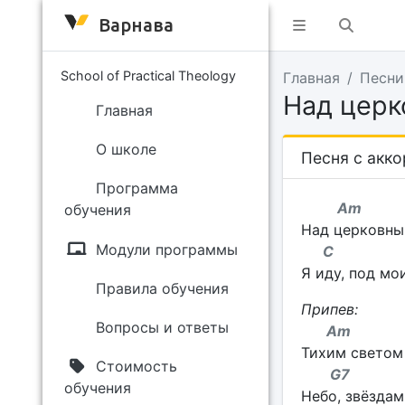
Варнава
School of Practical Theology
Главная
Песни
Над церк
Главная
О школе
Песня с акк
Программа
Am 
обучения
Над церковны
Модули программы
C 
Я иду, под мо
Правила обучения
Припев:
Вопросы и ответы
Am
Тихим светом
Стоимость
G7 
обучения
Небо, звёздам