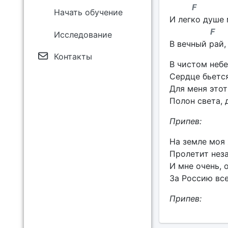
F 
Начать обучение
И легко душе 
F E
Исследование
В вечный рай,
Контакты
В чистом неб
Сердце бьется
Для меня это
Полон света, 
Припев:
На земле моя 
Пролетит неза
И мне очень, 
За Россию все
Припев: