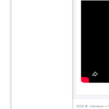
2026 ©
Varnava
•