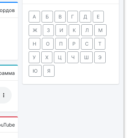
кордов
А
Б
В
Г
Д
Е
Ж
З
И
К
Л
М
Н
О
П
Р
С
Т
У
Х
Ц
Ч
Ш
Э
Ю
Я
рамма
ouTube