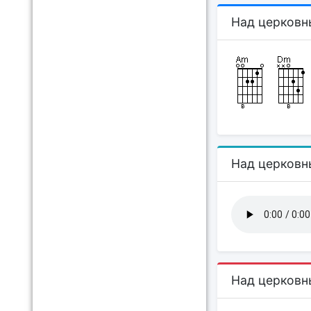
Над церковн
Над церковн
Над церковн