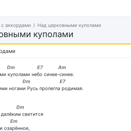
 с аккордами
Над церковными куполами
овными куполами
ордами
Dm E7 Am
ми куполами небо синее-синее.
Dm E7
ими ногами Русь пролегла родимая.
 Dm
 далёким светится
Em
и озарённое,