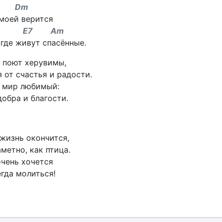
Dm
моей верится
7 Am
 где живут спасённые.
е поют херувимы,
 от счастья и радости.
т мир любимый:
добра и благости.
жизнь окончится,
метно, как птица.
очень хочется
гда молиться!