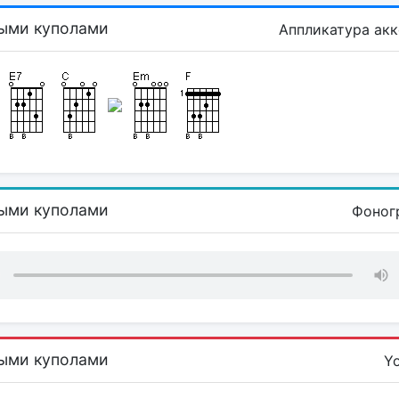
ыми куполами
Аппликатура ак
ыми куполами
Фоног
ыми куполами
Y