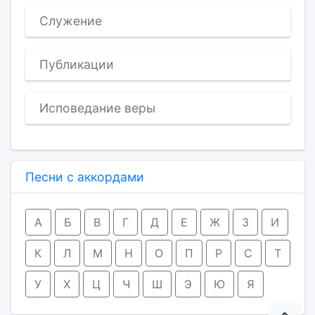
Служение
Публикации
Исповедание веры
Песни с аккордами
А
Б
В
Г
Д
Е
Ж
З
И
К
Л
М
Н
О
П
Р
С
Т
У
Х
Ц
Ч
Ш
Э
Ю
Я