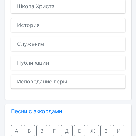
Школа Христа
История
Служение
Публикации
Исповедание веры
Песни с аккордами
А
Б
В
Г
Д
Е
Ж
З
И