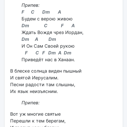
Припев:
F C Dm A
Будем с верою живою
Dm C F A
Ждать Вождя чрез Иордан,
Dm A Dm
И Он Сам Своей рукою
F C F Dm A Dm
Приведёт нас в Ханаан.
В блеске солнца виден пышный
И святой Иерусалим.
Песни радости там слышны,
Их язык неизъясним.
Припев:
Вот уж многие святые
Перешли к тем берегам,