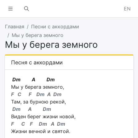
EN
Главная
Песни с аккордами
Мы у берега земного
Мы у берега земного
Песня с аккордами
Dm A Dm
Мы у берега земного,
F C F Dm A Dm
Там, за бурною рекой,
Dm A Dm
Виден берег жизни новой,
F C F Dm A Dm
Жизни вечной и святой.