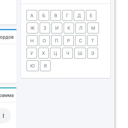
А
Б
В
Г
Д
Е
Ж
З
И
К
Л
М
кордов
Н
О
П
Р
С
Т
У
Х
Ц
Ч
Ш
Э
Ю
Я
рамма