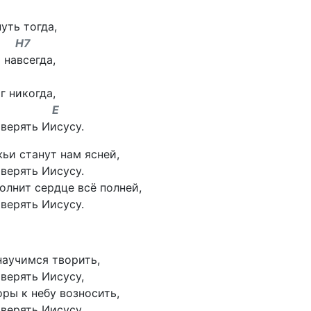
уть тогда,
 H7
 навсегда,
г никогда,
7 E
верять Иисусу.
ьи станут нам ясней,
верять Иисусу.
олнит сердце всё полней,
верять Иисусу.
аучимся творить,
верять Иисусу,
ры к небу возносить,
верять Иисусу.