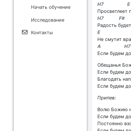
H7 E
Начать обучение
Просветлеет п
H7 F#
Исследование
Радость будет
E
Контакты
Не смутит вра
A H
Если будем до
Обещанья Бож
Если будем до
Благодать нап
Если будем до
Припев:
Волю Божию н
Если будем до
Постоянно взо
Если будем до