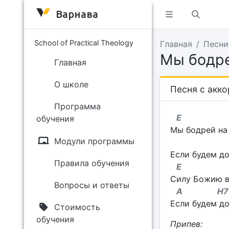
Варнава
School of Practical Theology
Главная
Песни
Мы бодре
Главная
О школе
Песня с акк
Программа
E
обучения
Мы бодрей на
Модули программы
H
Если будем до
Правила обучения
E
Силу Божию в
Вопросы и ответы
A H
Если будем до
Стоимость
обучения
Припев: