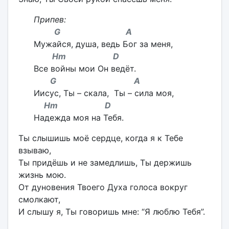
Припев:
G A
Мужайся, душа, ведь Бог за меня,
Hm D
Все войны мои Он ведёт.
G A
Иисус, Ты – скала, Ты – сила моя,
Hm D
Надежда моя на Тебя.
Ты слышишь моё сердце, когда я к Тебе
взываю,
Ты придёшь и не замедлишь, Ты держишь
жизнь мою.
От дуновения Твоего Духа голоса вокруг
смолкают,
И слышу я, Ты говоришь мне: “Я люблю Тебя”.