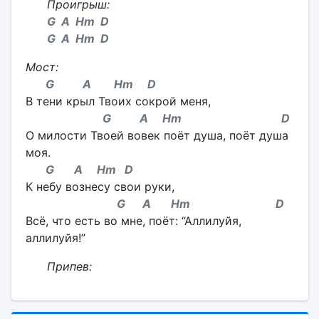
Проигрыш:
G A Hm D
G A Hm D
Мост:
G A Hm D
В тени крыл Твоих сокрой меня,
G A Hm D
О милости Твоей вовек поёт душа, поёт душа
моя.
G A Hm D
К небу вознесу свои руки,
G A Hm D
Всё, что есть во мне, поёт: “Аллилуйя,
аллилуйя!”
Припев: