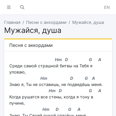
EN
Главная
Песни с аккордами
Мужайся, душа
Мужайся, душа
Песня с аккордами
Hm D G A
Среди самой страшной битвы на Тебя я
уповаю,
Hm D G A
Знаю я, Ты не оставишь, не подведёшь меня.
Hm D G A
Когда рушатся все стены, когда я тону в
пучине,
Hm D G A
Знаю, Ты Своей рукой спасёшь меня.