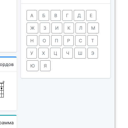
А
Б
В
Г
Д
Е
Ж
З
И
К
Л
М
Н
О
П
Р
С
Т
У
Х
Ц
Ч
Ш
Э
кордов
Ю
Я
рамма