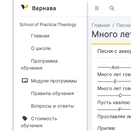
Варнава
School of Practical Theology
Главная
Песни
Много лет
Главная
О школе
Песня с акк
Программа
———Am——
обучения
Много лет гов
Модули программы
———-E———
Много лет гов
Правила обучения
————–C——
Пусть хвалою
Вопросы и ответы
————–F——
Прославляя л
Стоимость
обучения
Припев: