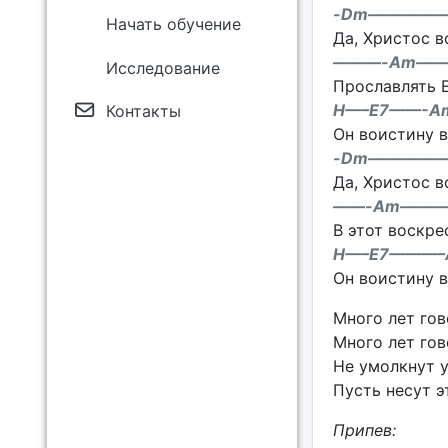
-Dm————
Начать обучение
Да, Христос в
———-Am——
Исследование
Прославлять Е
H—–E7——-A
Контакты
Он воистину в
-Dm————
Да, Христос в
——-Am——
В этот воскре
H—–E7———–
Он воистину в
Много лет гов
Много лет гов
Не умолкнут у
Пусть несут э
Припев: