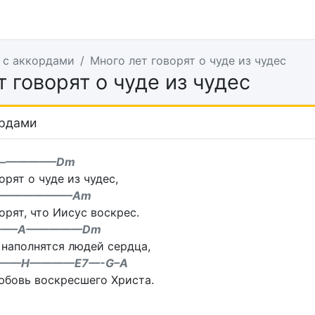
 с аккордами
Много лет говорят о чуде из чудес
 говорят о чуде из чудес
ордами
—————–Dm
орят о чуде из чудес,
——————–Am
орят, что Иисус воскрес.
—–A—————Dm
 наполнятся людей сердца,
——H————E7—-G–A
юбовь воскресшего Христа.