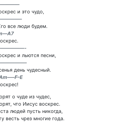
—————
оскрес и это чудо,
————–
го все люди будем.
m—A7
оскрес.
——————-
оскрес и льются песни,
——————–
сенья день чудесный.
Am—–F–E
оскрес!
орят о чуде из чудес,
орят, что Иисус воскрес.
ста людей пусть никогда,
ту весть чрез многие года.