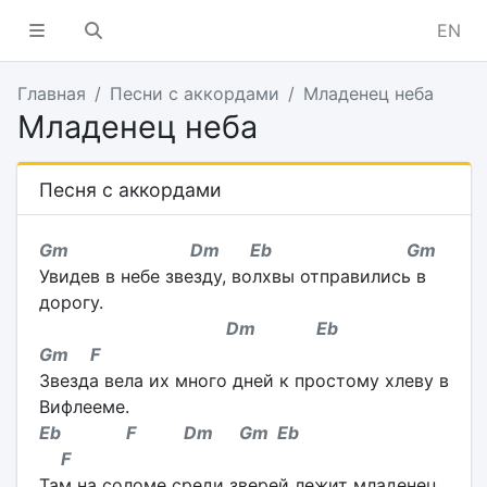
EN
Главная
Песни с аккордами
Младенец неба
Младенец неба
Песня с аккордами
Gm Dm Eb Gm
Увидев в небе звезду, волхвы отправились в
дорогу.
Dm Eb
Gm F
Звезда вела их много дней к простому хлеву в
Вифлееме.
Eb F Dm Gm Eb
F
Там на соломе среди зверей лежит младенец