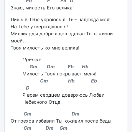
Eb F Eb D
Знаю, милость Его велика!
Лишь в Тебе укроюсь я, Ты– надежда моя!
На Тебе утверждаюсь я!
Миллиарды добрых дел сделал Ты в жизни
моей.
Твоя милость ко мне велика!
Припев:
Gm Dm Eb Hb
Милость Твоя покрывает меня!
Cm Hb Eb
D
Я всем сердцем доверяюсь Любви
Небесного Отца!
Gm Dm
От грехов избавил Ты, оживил после беды.
Cm Dm Gm