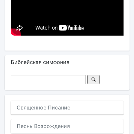
Библейская симфония
Священное Писание
Песнь Возрождения