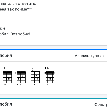
 пытался ответить:
еня так поймет?”
Gm
юбил! Возлюбил!
любил
Аппликатура ак
любил
Фоног