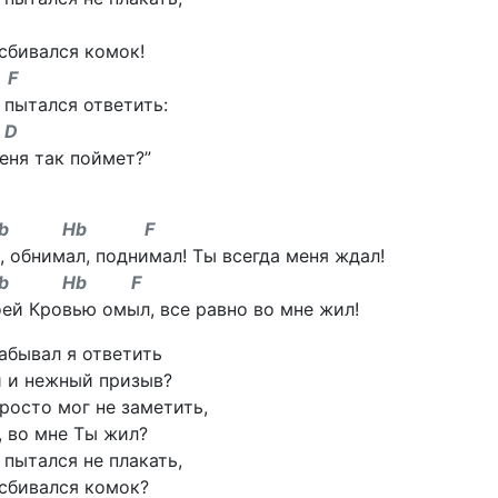
 сбивался комок!
F
 пытался ответить:
D
еня так поймет?”
b Hb F
 обнимал, поднимал! Ты всегда меня ждал!
b Hb F
ей Кровью омыл, все равно во мне жил!
абывал я ответить
й и нежный призыв?
росто мог не заметить,
 во мне Ты жил?
 пытался не плакать,
 сбивался комок?