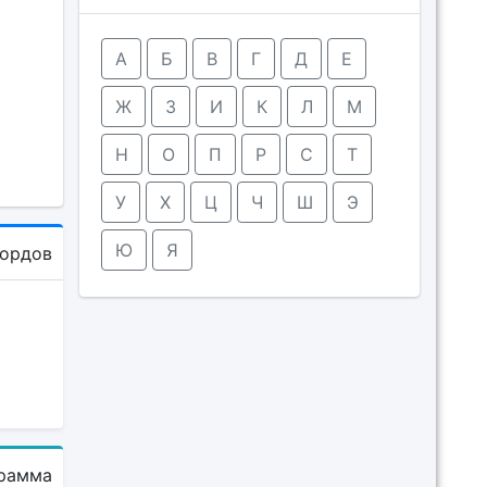
А
Б
В
Г
Д
Е
Ж
З
И
К
Л
М
Н
О
П
Р
С
Т
У
Х
Ц
Ч
Ш
Э
Ю
Я
кордов
рамма