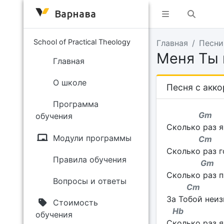
Варнава
School of Practical Theology
Главная
Песни
Меня Ты 
Главная
О школе
Песня с акк
Программа
Gm
обучения
Сколько раз я
Модули программы
Cm
Сколько раз г
Правила обучения
Gm
Сколько раз 
Вопросы и ответы
Cm
За Тобой неи
Стоимость
Hb 
обучения
Сколько раз я