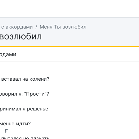
 с аккордами
Меня Ты возлюбил
возлюбил
ордами
 вставал на колени?
оворил я: “Прости”?
принимал я решенье
зменно идти?
F
 пытался не плакать,