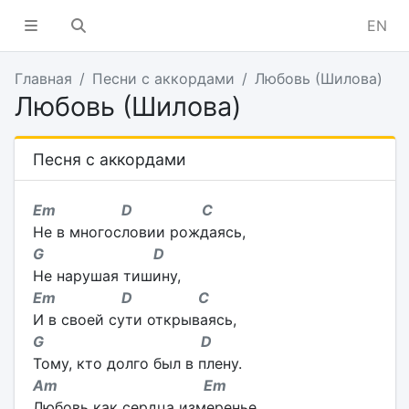
EN
Главная
Песни с аккордами
Любовь (Шилова)
Любовь (Шилова)
Песня с аккордами
Em D C
Не в многословии рождаясь,
G D
Не нарушая тишину,
Em D C
И в своей сути открываясь,
G D
Тому, кто долго был в плену.
Am Em
Любовь как сердца измеренье,