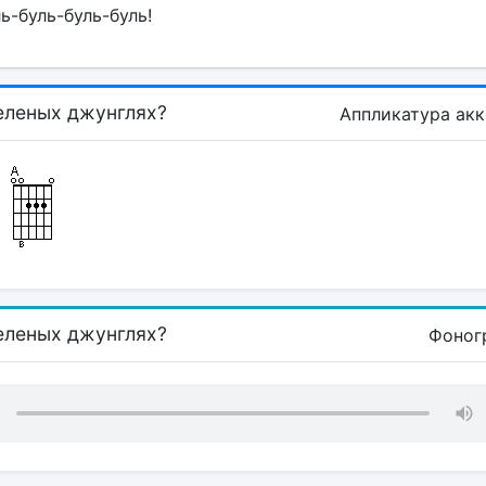
ь-буль-буль-буль!
еленых джунглях?
Аппликатура ак
еленых джунглях?
Фоног