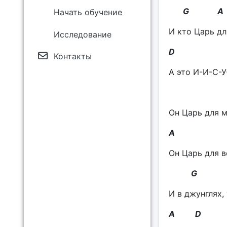
G A
Начать обучение
И кто Царь дл
Исследование
D
Контакты
А это И-И-С-У
Он Царь для м
A
Он Царь для в
G
И в джунглях, 
A D