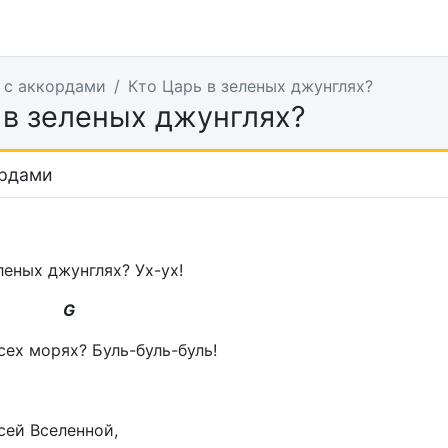
 с аккордами
Кто Царь в зеленых джунглях?
 в зеленых джунглях?
ордами
леных джунглях? Ух-ух!
G
сех морях? Буль-буль-буль!
сей Вселенной,