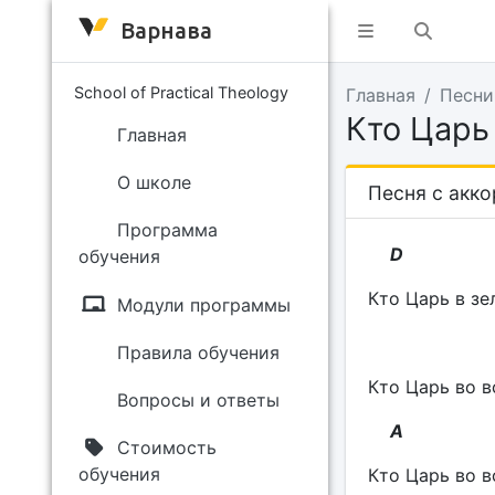
Варнава
School of Practical Theology
Главная
Песни
Кто Царь
Главная
О школе
Песня с акк
Программа
D
обучения
Кто Царь в зе
Модули программы
Правила обучения
Кто Царь во в
Вопросы и ответы
A
Стоимость
обучения
Кто Царь во в