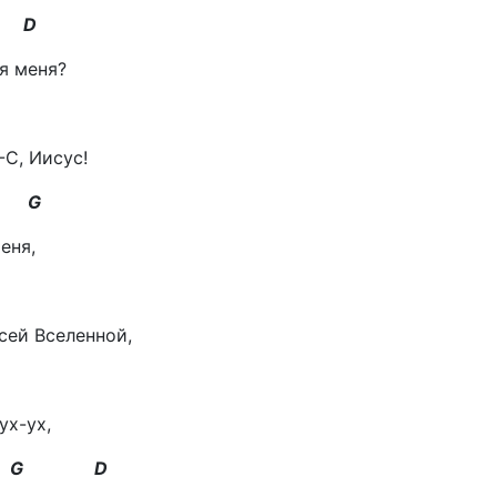
 D
я меня?
-С, Иисус!
G
еня,
сей Вселенной,
ух-ух,
 G D