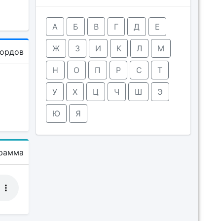
А
Б
В
Г
Д
Е
Ж
З
И
К
Л
М
кордов
Н
О
П
Р
С
Т
У
Х
Ц
Ч
Ш
Э
Ю
Я
рамма