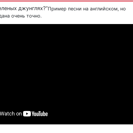
еленых джунглях?“
Пример песни на английском, но
ана очень точно.