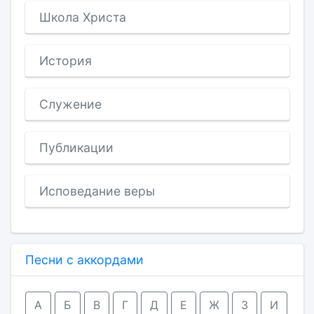
Школа Христа
История
Служение
Публикации
Исповедание веры
Песни с аккордами
А
Б
В
Г
Д
Е
Ж
З
И