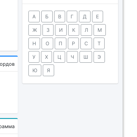
А
Б
В
Г
Д
Е
Ж
З
И
К
Л
М
Н
О
П
Р
С
Т
У
Х
Ц
Ч
Ш
Э
кордов
Ю
Я
рамма