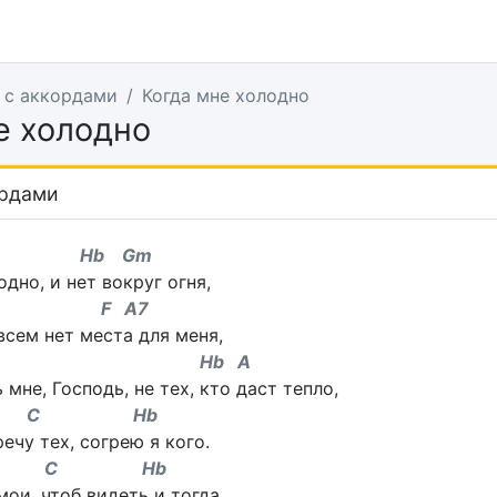
 с аккордами
Когда мне холодно
е холодно
ордами
 Hb Gm
дно, и нет вокруг огня,
 F A7
всем нет места для меня,
C Hb A
мне, Господь, не тех, кто даст тепло,
C Hb
ечу тех, согрею я кого.
C Hb
мои, чтоб видеть и тогда