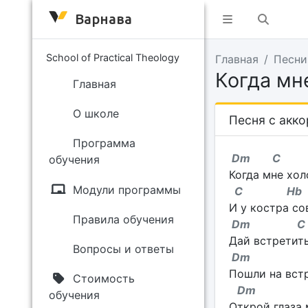
Варнава
School of Practical Theology
Главная
Песни
Когда мн
Главная
О школе
Песня с акк
Программа
Dm C
обучения
Когда мне холо
Модули программы
C Hb
И у костра со
Правила обучения
Dm 
Дай встретить 
Вопросы и ответы
Dm 
Пошли на встр
Стоимость
Dm 
обучения
Открой глаза 