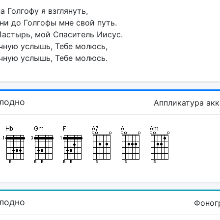
а Голгофу я взглянуть,
и до Голгофы мне свой путь.
астырь, мой Спаситель Иисус.
чную услышь, Тебе молюсь,
чную услышь, Тебе молюсь.
олодно
Аппликатура ак
олодно
Фоног