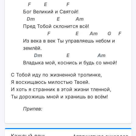
F E F
Бог Великий и Святой!
Dm E Am
Пред Тобой склонится всё!
F E Am G F
Из века в век Ты управляешь небом и
землёй.
Dm E Am
Владыка мой, коснись и будь со мной!
С Тобой иду по жизненной тропинке,
Я восхищаюсь милостью Твоей.
И хоть я странник в этой жизни тленной,
Ты дорожишь мной и хранишь во всём!
Припев:
Каждый день