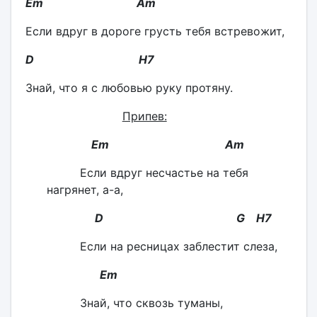
Em Am
Если вдруг в дороге грусть тебя встревожит,
D H7
Знай, что я с любовью руку протяну.
Припев:
Em Am
Если вдруг несчастье на тебя
нагрянет, а-а,
D G Н7
Если на ресницах заблестит слеза,
Em
Знай, что сквозь туманы,