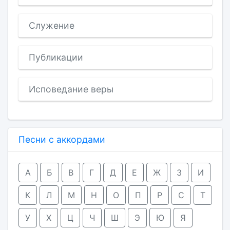
Служение
Публикации
Исповедание веры
Песни с аккордами
А
Б
В
Г
Д
Е
Ж
З
И
К
Л
М
Н
О
П
Р
С
Т
У
Х
Ц
Ч
Ш
Э
Ю
Я