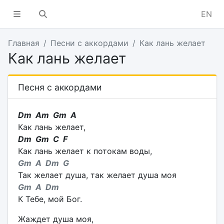
EN
Главная
Песни с аккордами
Как лань желает
Как лань желает
Песня с аккордами
Dm Am Gm A
Как лань желает,
Dm Gm C F
Как лань желает к потокам воды,
Gm A Dm G
Так желает душа, так желает душа моя
Gm A Dm
К Тебе, мой Бог.
Жаждет душа моя,