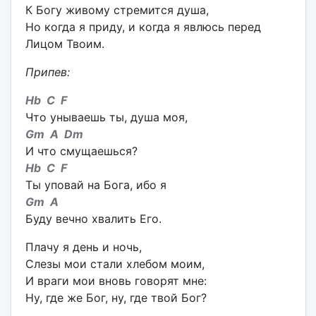
К Богу живому стремится душа,
Но когда я приду, и когда я явлюсь перед
Лицом Твоим.
Припев:
Hb C F
Что унываешь ты, душа моя,
Gm A Dm
И что смущаешься?
Hb C F
Ты уповай на Бога, ибо я
Gm A
Буду вечно хвалить Его.
Плачу я день и ночь,
Слезы мои стали хлебом моим,
И враги мои вновь говорят мне:
Ну, где же Бог, ну, где твой Бог?