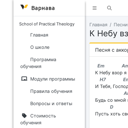
Варнава
School of Practical Theology
Главная
Песни
К Небу в
Главная
О школе
Песня с акк
Программа
Em A
обучения
К Небу взор я
Модули программы
H7 E
И Тебя, Госпо
Правила обучения
A
Будь со мной 
Вопросы и ответы
D G 
Пусть хоть св
Стоимость
обучения