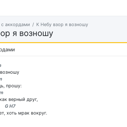
 с аккордами
К Небу взор я возношу
зор я возношу
ордами
m
 возношу
m
дь, прошу:
m
как верный друг,
H7
ет, хоть мрак вокруг.