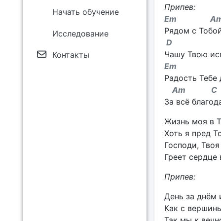
Припев:
Начать обучение
Em A
Рядом с Тобой
Исследование
D G
Чашу Твою исп
Контакты
Em
Радость Тебе 
Am C H
За всё благода
Жизнь моя в Т
Хоть я пред Т
Господи, Твоя
Греет сердце 
Припев:
День за днём 
Как с вершины
Так мы к вечн