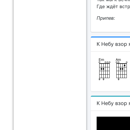
Где ждёт встр
Припев:
К Небу взор 
К Небу взор 