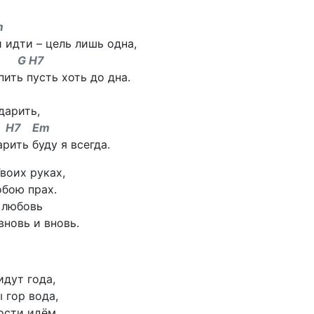
m
 идти – цель лишь одна,
 H7
ить пусть хоть до дна.
дарить,
7 Em
рить буду я всегда.
воих руках,
обою прах.
 любовь
вновь и вновь.
идут года,
 гор вода,
ости идём,