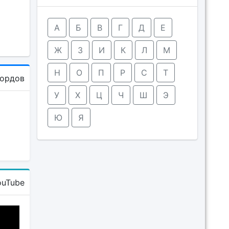
А
Б
В
Г
Д
Е
Ж
З
И
К
Л
М
Н
О
П
Р
С
Т
кордов
У
Х
Ц
Ч
Ш
Э
Ю
Я
ouTube