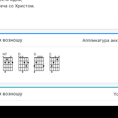
еча со Христом.
я возношу
Аппликатура ак
я возношу
Y