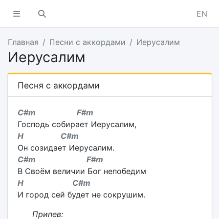
EN
Главная
Песни с аккордами
Иерусалим
Иерусалим
Песня с аккордами
С#m F#m
Господь собирает Иерусалим,
H С#m
Он созидает Иерусалим.
С#m F#m
В Своём величии Бог непобедим
H С#m
И город сей будет не сокрушим.
Припев: