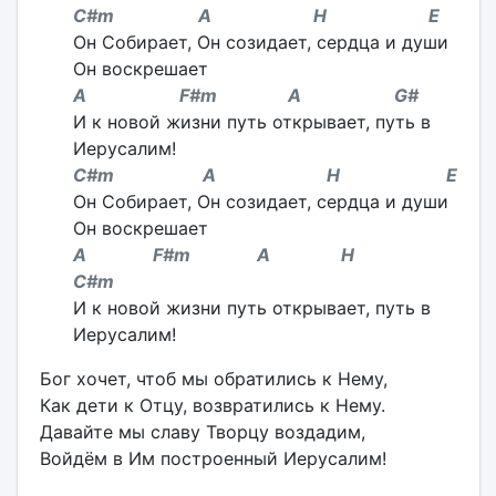
С#m А H Е
Он Собирает, Он созидает, сердца и души
Он воскрешает
А F#m А G#
И к новой жизни путь открывает, путь в
Иерусалим!
С#m А H Е
Он Собирает, Он созидает, сердца и души
Он воскрешает
А F#m А H
С#m
И к новой жизни путь открывает, путь в
Иерусалим!
Бог хочет, чтоб мы обратились к Нему,
Как дети к Отцу, возвратились к Нему.
Давайте мы славу Творцу воздадим,
Войдём в Им построенный Иерусалим!