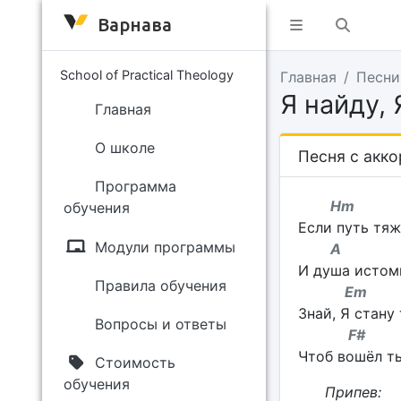
Варнава
School of Practical Theology
Главная
Песни
Я найду, 
Главная
О школе
Песня с акк
Программа
Hm
обучения
Если путь тя
Модули программы
A
И душа истоми
Правила обучения
Em
Знай, Я стану
Вопросы и ответы
F#
Чтоб вошёл ты
Стоимость
обучения
Припев: