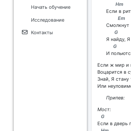
H
Начать обучение
Если в ри
E
Исследование
Смолкнут 
G
Контакты
Я найду, 
G 
И польютс
Если ж мир и
Воцарится в с
Знай, Я стану
Или неуловим
Припев:
Мост:
G
Если в дверь 
Hm