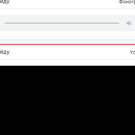
айду
Фоног
айду
Y