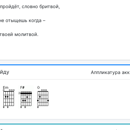
пройдёт, словно бритвой,
не отыщешь когда –
 твоей молитвой.
айду
Аппликатура ак