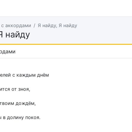
 с аккордами
Я найду, Я найду
Я найду
ордами
желей с каждым днём
тся от зноя,
 твоим дождём,
 в долину покоя.