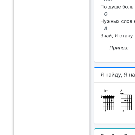
По душе боль 
G
Нужных слов 
A
Знай, Я стану
Припев:
Я найду, Я н