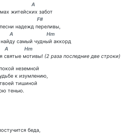
m A
тмах житейских забот
m F#
песни надежд переливы,
 A Hm
Я найду самый чудный аккорд
A Hm
я святые мотивы!
(2 раза последние две строки)
 покой неземной
удьбе к изумлению,
 твоей тишиной
ою тенью.
постучится беда,