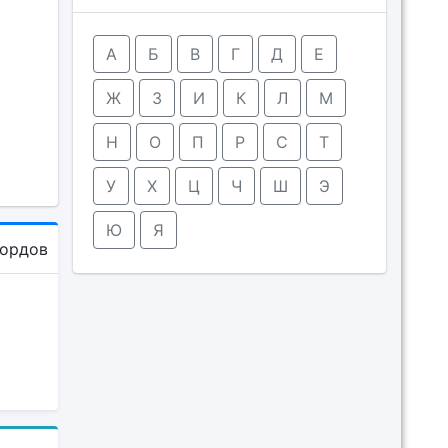
А
Б
В
Г
Д
Е
Ж
З
И
К
Л
М
Н
О
П
Р
С
Т
У
Х
Ц
Ч
Ш
Э
Ю
Я
кордов