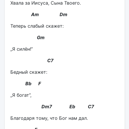
Хвала за Иисуса, Сына Твоего.
Am Dm
Теперь слабый скажет:
Gm
„Я силён!”
C7
Бедный скажет:
Bb F
„Я богат”,
Dm7 Eb C7
Благодаря тому, что Бог нам дал.