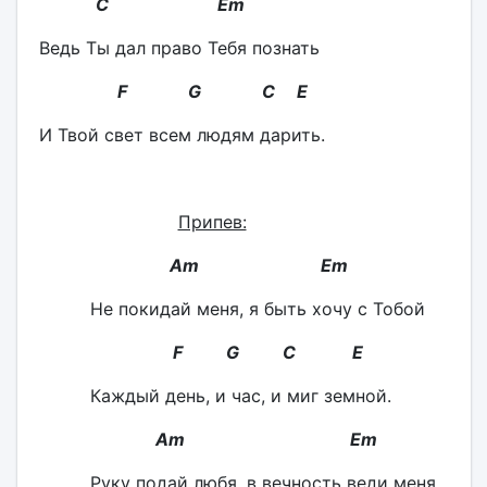
C Em
Ведь Ты дал право Тебя познать
F G C E
И Твой свет всем людям дарить.
Припев:
Am Em
Не покидай меня, я быть хочу с Тобой
F G C E
Каждый день, и час, и миг земной.
Am Em
Руку подай любя, в вечность веди меня,