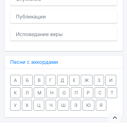
Публикации
Исповедание веры
Песни с аккордами
А
Б
В
Г
Д
Е
Ж
З
И
К
Л
М
Н
О
П
Р
С
Т
У
Х
Ц
Ч
Ш
Э
Ю
Я