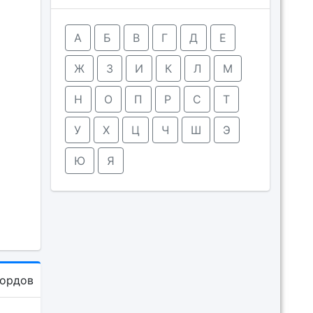
А
Б
В
Г
Д
Е
Ж
З
И
К
Л
М
Н
О
П
Р
С
Т
У
Х
Ц
Ч
Ш
Э
Ю
Я
кордов