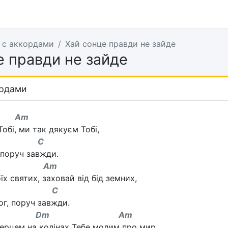
 с аккордами
Хай сонце правди не зайде
е правди не зайде
ордами
Am
обі, ми так дякуєм Тобі,
 C
 поруч завжди.
Am
оїх святих, заховай від бід земних,
 C
ог, поруч завжди.
Dm Am
серцем на колінах Тебе молим про мир,