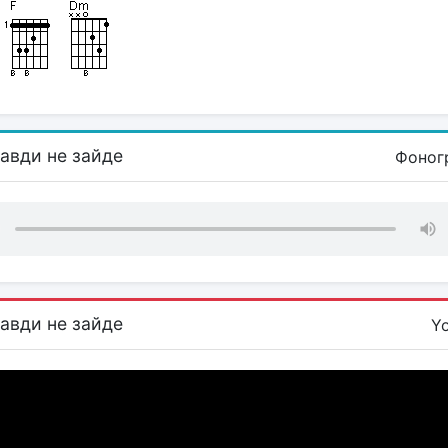
авди не зайде
Фоног
авди не зайде
Y