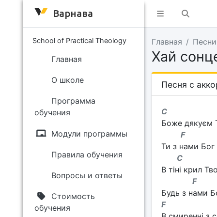
Варнава
School of Practical Theology
Главная
Песни
Хай сонц
Главная
О школе
Песня с акк
Программа
C 
обучения
Боже дякуєм Т
Модули программы
F
Ти з нами Бог
Правила обучения
C 
В тіні крил Тв
Вопросы и ответы
F
Будь з нами Б
Стоимость
F 
обучения
В смиренні з 