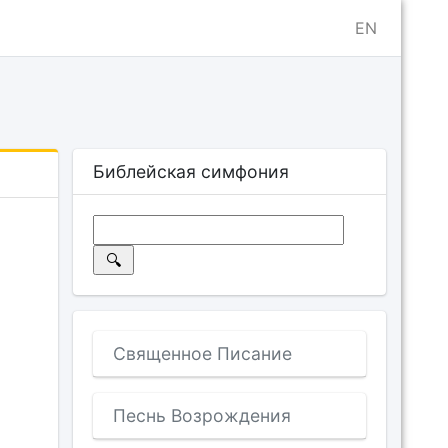
EN
Библейская симфония
Священное Писание
Песнь Возрождения