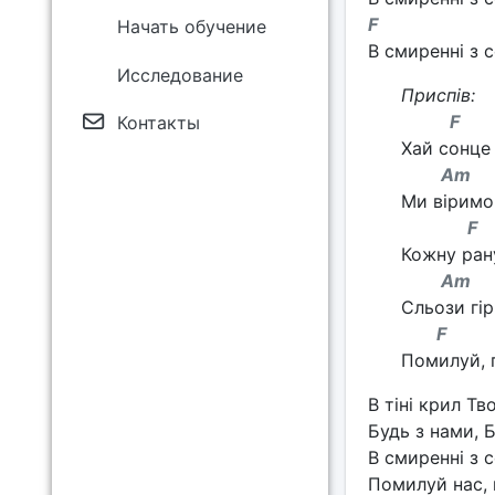
F 
Начать обучение
В смиренні з 
Исследование
Приспів:
F
Контакты
Хай сонце 
A
Ми віримо
F
Кожну рану
A
Сльози гір
F D
Помилуй, 
В тіні крил Тв
Будь з нами, 
В смиренні з 
Помилуй нас, 