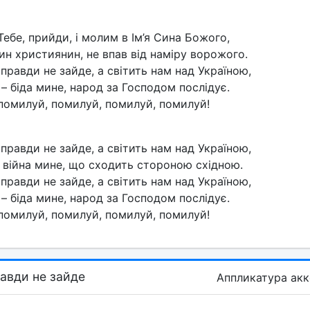
ебе, прийди, і молим в Ім’я Сина Божого,
н християнин, не впав від наміру ворожого.
правди не зайде, а світить нам над Україною,
– біда мине, народ за Господом послідує.
помилуй, помилуй, помилуй, помилуй!
правди не зайде, а світить нам над Україною,
 війна мине, що сходить стороною східною.
правди не зайде, а світить нам над Україною,
– біда мине, народ за Господом послідує.
помилуй, помилуй, помилуй, помилуй!
авди не зайде
Аппликатура ак