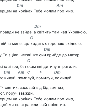
Dm Am
серцем на колінах Тебе молим про мир.
 Dm
правди не зайде, а світить там над Україною,
m C
 війна мине, що ходить стороною східною.
 Dm
 Ти зціли, нехай же син прийде до матері,
m C
кі їх зітри, батькам які дитину втратили.
m Am C F Dm
помилуй, помилуй, помилуй, помилуй!
оїх святих, заховай від бід земних,
Бог, поруч завжди.
серцем на колінах Тебе молим про мир,
щоб ми не втратили свій орієнтир.