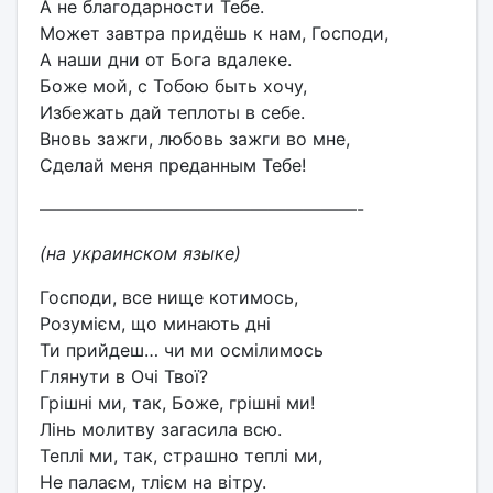
А не благодарности Тебе.
Может завтра придёшь к нам, Господи,
А наши дни от Бога вдалеке.
Боже мой, с Тобою быть хочу,
Избежать дай теплоты в себе.
Вновь зажги, любовь зажги во мне,
Сделай меня преданным Тебе!
——————————————————-
(на украинском языке)
Господи, все нище котимось,
Розумієм, що минають дні
Ти прийдеш… чи ми осмілимось
Глянути в Очі Твої?
Грішні ми, так, Боже, грішні ми!
Лінь молитву загасила всю.
Теплі ми, так, страшно теплі ми,
Не палаєм, тлієм на вітру.