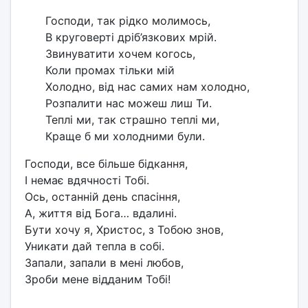
Господи, так рідко молимось,
В круговерті дріб’язкових мрій.
Звинуватити хочем когось,
Коли промах тільки мій
Холодно, від нас самих нам холодно,
Розпалити нас можеш лиш Ти.
Теплі ми, так страшно теплі ми,
Краще б ми холодними були.
Господи, все більше бідкання,
І немає вдячності Тобі.
Ось, останній день спасіння,
А, життя від Бога… вдалині.
Бути хочу я, Христос, з Тобою знов,
Уникати дай тепла в собі.
Запали, запали в мені любов,
Зроби мене відданим Тобі!