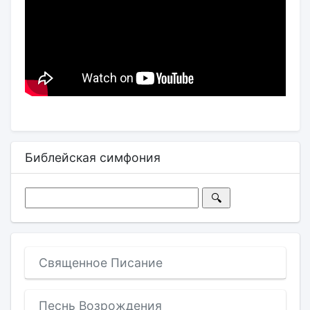
Библейская симфония
Священное Писание
Песнь Возрождения