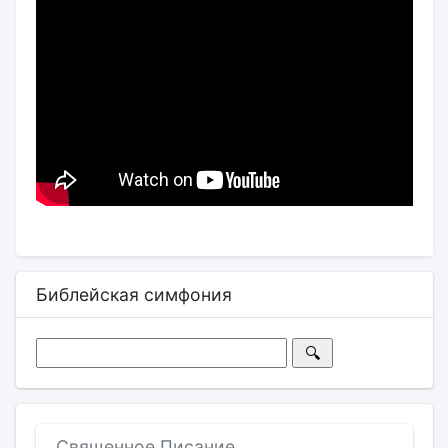
Библейская симфония
Священное Писание