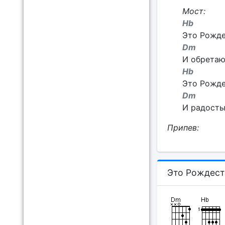
Мост:
H
Это Рожде
Dm
И обретаю
Hb
Это Рожде
Dm 
И радость
Припев:
Это Рождест