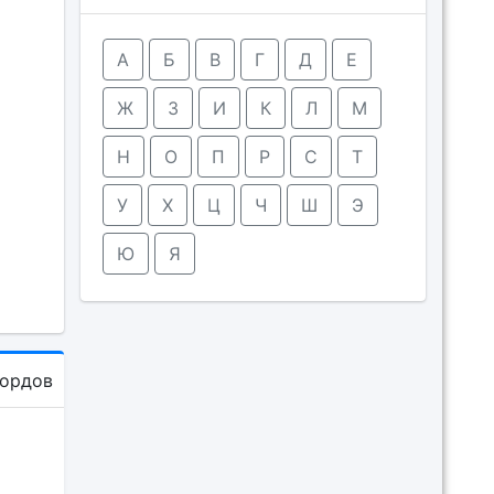
А
Б
В
Г
Д
Е
Ж
З
И
К
Л
М
Н
О
П
Р
С
Т
У
Х
Ц
Ч
Ш
Э
Ю
Я
кордов