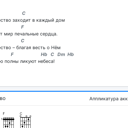
b C
ство заходит в каждый дом
 F
т мир печальные сердца.
 C
ство – благая весть о Нём
F Hb C Dm Hb
ю полны ликуют небеса!
во
Аппликатура ак