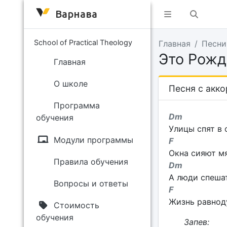
Варнава
School of Practical Theology
Главная
Песни
Это Рожд
Главная
О школе
Песня с акк
Программа
D
обучения
Улицы спят в 
Модули программы
Окна сияют мя
Правила обучения
D
А люди спешат
Вопросы и ответы
Жизнь равноду
Стоимость
обучения
Запев: