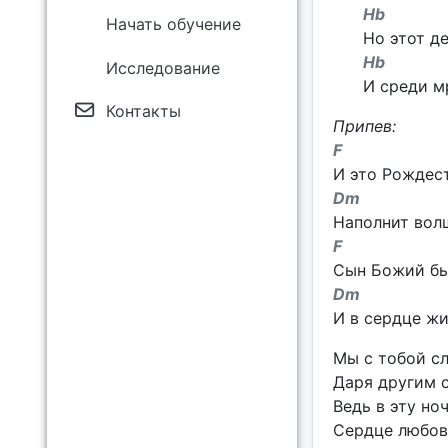
H
Начать обучение
Но этот д
H
Исследование
И среди м
Контакты
Припев:
F
И это Рождест
D
Наполнит вол
Сын Божий бы
D
И в сердце жи
Мы с тобой сл
Даря другим с
Ведь в эту но
Сердце любовь