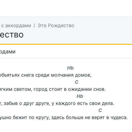
 с аккордами
Это Рождество
ество
ордами
m Hb
объятьях снега среди молчания домов,
F C
гким светом, город стоит в ожидании снов.
m Hb
, забыв о друг друге, у каждого есть свои дела.
F C
шно бежит по кругу, здесь больше не верят в чудеса.