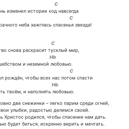
b C
ень изменил истории ход навсегда
b C
рачного неба зажглась спасенья звезда!
 C
во снова раскрасит тусклый мир,
m Hb
шебством и неземной любовью.
F C
л рождён, чтобы всех нас потом спасти
m Hb
ть твоём, и наполнять любовью.
овно две снежинки – легко парим среди огней,
вои улыбки, радостью делимся своей.
чь Христос родился, чтобы спасение нам дать.
ю будет биться, искренно верить и мечтать.