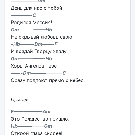
—————–Dm
День для нас с тобой,
————-C
Родился Мессия!
Gm—————–Hb
Не скрывай любовь свою,
–Hb———Dm——-F
И воздай Творцу хвалу!
Gm—————-Hb
Хоры Ангелов тебе
——-Dm——————–C
Сразу подпоют прямо с небес!
Припев:
F——————Am
Это Рождество пришло,
Hb—————–Gm
Открой глаза скорее!