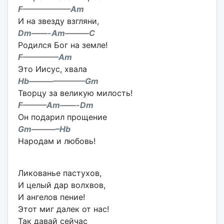
F——————Am
И на звезду взгляни,
Dm——-Am———C
Родился Бог на земле!
F————–Am
Это Иисус, хвала
Hb———————Gm
Творцу за великую милость!
F———Am——-Dm
Он подарил прощение
Gm———–Hb
Народам и любовь!
Ликованье пастухов,
И целый дар волхвов,
И ангелов пение!
Этот миг далек от нас!
Так давай сейчас