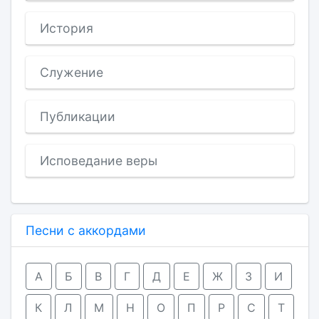
История
Служение
Публикации
Исповедание веры
Песни с аккордами
А
Б
В
Г
Д
Е
Ж
З
И
К
Л
М
Н
О
П
Р
С
Т