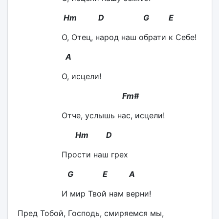
Hm D G E
О, Отец, народ наш обрати к Себе!
A
О, исцели!
Fm#
Отче, услышь нас, исцели!
Hm D
Прости наш грех
G E A
И мир Твой нам верни!
Пред Тобой, Господь, смиряемся мы,