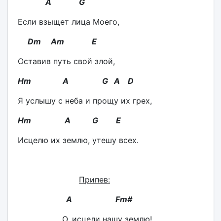
A G
Если взыщет лица Моего,
Dm Am E
Оставив путь свой злой,
Hm A G A D
Я услышу с неба и прощу их грех,
Hm A G E
Исцелю их землю, утешу всех.
Припев:
A Fm#
О, исцели нашу землю!