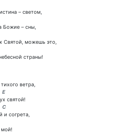
истина – светом,
 Божие – сны,
х Святой, можешь это,
небесной страны!
 тихого ветра,
 E
ух святой!
 C
й и согрета,
 мой!