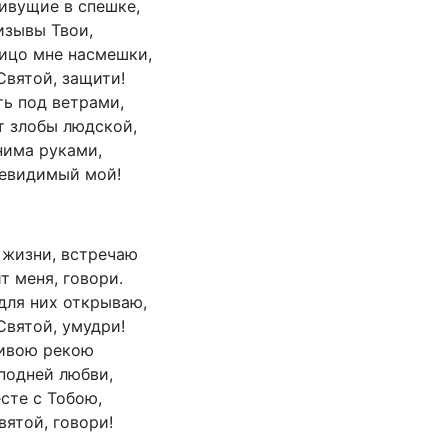
ивущие в спешке,
изывы Твои,
лицо мне насмешки,
Святой, защити!
ть под ветрами,
т злобы людской,
нима руками,
невидимый мой!
 жизни, встречаю
т меня, говори.
для них открываю,
Святой, умудри!
ивою рекою
подней любви,
сте с Тобою,
вятой, говори!