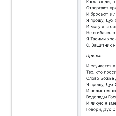
Когда люди, ж
Отвергают пр
И бросают в 
Я прошу, Дух 
И могу я стоя
Не сгибаясь о
Я Твоими хра
О, Защитник 
Припев:
И случается в
Тех, кто проси
Слово Божье 
Я прошу, Дух 
И польются ж
Водопады Гос
И ликую я вме
Говори, Дух С