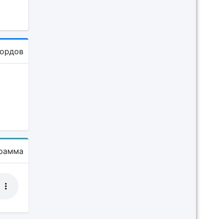
кордов
рамма