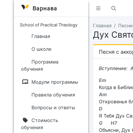
Варнава
School of Practical Theology
Главная
Песни
Дух Свят
Главная
О школе
Песня с акк
Программа
Вступление:
обучения
Em
Модули программы
Когда в Библ
Am
Правила обучения
Откровенья бл
Вопросы и ответы
D
Я Тебя Дух Св
Стоимость
G H7
обучения
Объясни, Дух 