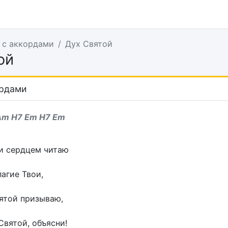
 с аккордами
Дух Святой
ой
ордами
Am H7 Em H7 Em
ии сердцем читаю
агие Твои,
ятой призываю,
Святой, объясни!