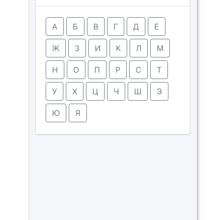
А
Б
В
Г
Д
Е
Ж
З
И
К
Л
М
Н
О
П
Р
С
Т
У
Х
Ц
Ч
Ш
Э
Ю
Я