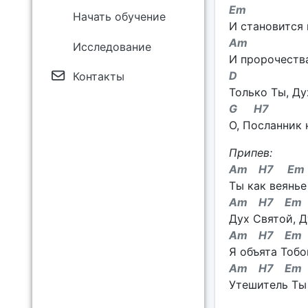
Em
Начать обучение
И становится 
Am
Исследование
И пророчества
D
Контакты
Только Ты, Ду
G H7
О, Посланник 
Припев:
Am H7 Em
Ты как веянье
Am H7 Em
Дух Святой, Д
Am H7 Em
Я объята Тобо
Am H7 Em
Утешитель Ты