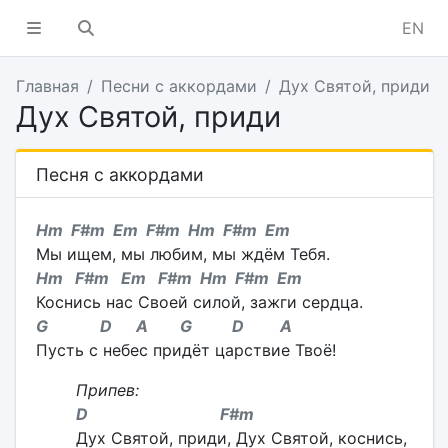
EN
Главная
Песни с аккордами
Дух Святой, приди
Дух Святой, приди
Песня с аккордами
Hm F#m Em F#m Hm F#m Em
Мы ищем, мы любим, мы ждём Тебя.
Hm F#m Em F#m Hm F#m Em
Коснись нас Своей силой, зажги сердца.
G D A G D A
Пусть с небес придёт царствие Твоё!
Припев:
D F#m
Дух Святой, приди, Дух Святой, коснись,