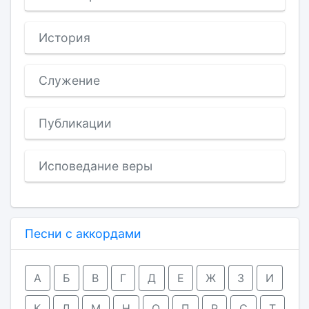
История
Служение
Публикации
Исповедание веры
Песни с аккордами
А
Б
В
Г
Д
Е
Ж
З
И
К
Л
М
Н
О
П
Р
С
Т