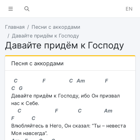
EN
Главная
Песни с аккордами
Давайте придём к Господу
Давайте придём к Господу
Песня с аккордами
C F C Am F
C G
Давайте придём к Господу, ибо Он призвал
нас к Себе.
C F C Am
F C
Влюбляйтесь в Него, Он сказал: “Ты – невеста
Моя навсегда”.