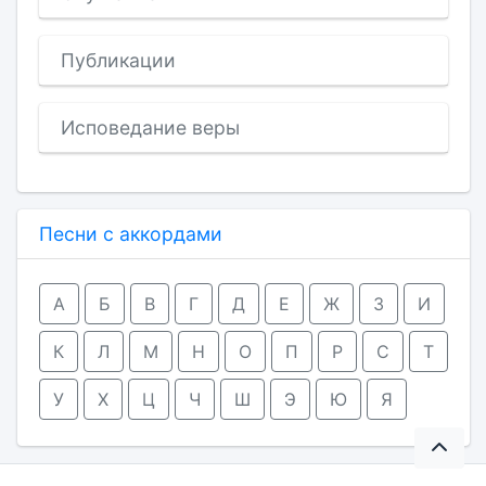
Публикации
Исповедание веры
Песни с аккордами
А
Б
В
Г
Д
Е
Ж
З
И
К
Л
М
Н
О
П
Р
С
Т
У
Х
Ц
Ч
Ш
Э
Ю
Я