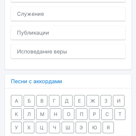
Служение
Публикации
Исповедание веры
Песни с аккордами
А
Б
В
Г
Д
Е
Ж
З
И
К
Л
М
Н
О
П
Р
С
Т
У
Х
Ц
Ч
Ш
Э
Ю
Я