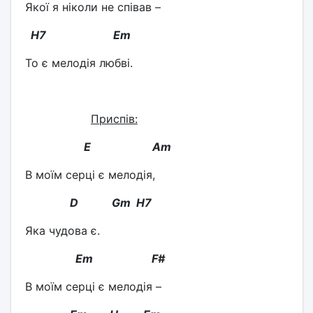
Якої я ніколи не співав –
H
7
Em
То є мелодія любві.
Приспів:
E Am
В моїм серці є мелодія,
D Gm H7
Яка чудова є.
Em F#
В моїм серці є мелодія –