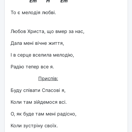
Em H Em
То є мелодія любві.
Любов Христа, що вмер за нас,
Дала мені вічне життя,
І в серце вселила мелодію,
Радію тепер все я.
Приспів:
Буду співати Спасові я,
Коли там зійдемося всі.
О, як буде там мені радісно,
Коли зустріну своїх.