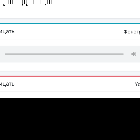
ицать
Фоног
ицать
Y