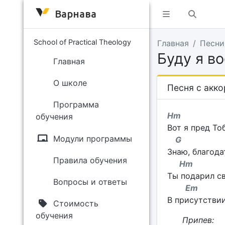
Варнава
School of Practical Theology
Главная
Песни
Буду я в
Главная
О школе
Песня с акк
Программа
Hm
обучения
Вот я пред То
Модули программы
G
Знаю, благода
Правила обучения
H
Ты подарил св
Вопросы и ответы
Em
В присутствии
Стоимость
обучения
Припев: