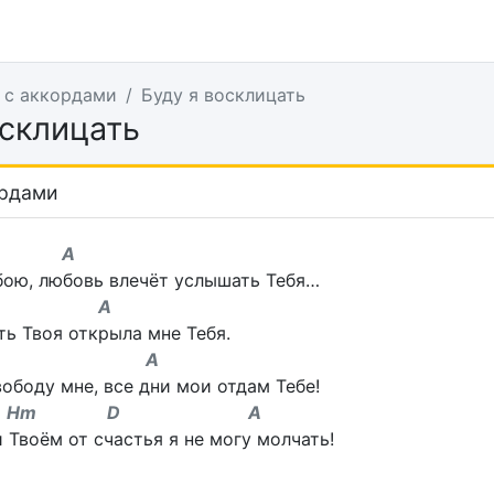
 с аккордами
Буду я восклицать
осклицать
ордами
 A
бою, любовь влечёт услышать Тебя…
 A
ть Твоя открыла мне Тебя.
m A
ободу мне, все дни мои отдам Тебе!
 Hm D A
 Твоём от счастья я не могу молчать!