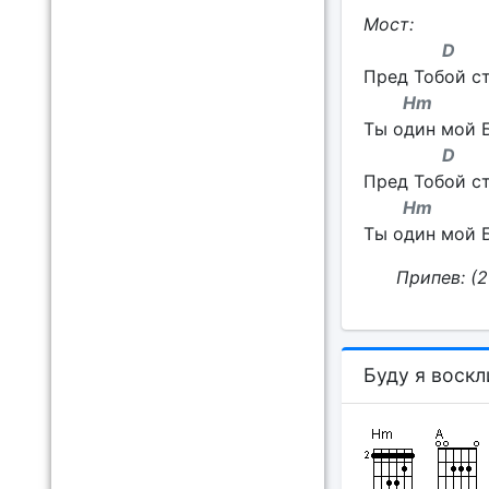
Мост:
D
Пред Тобой с
H
Ты один мой Б
D
Пред Тобой с
H
Ты один мой Б
Припев:
(2
Буду я воскл