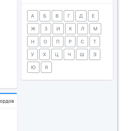
А
Б
В
Г
Д
Е
Ж
З
И
К
Л
М
Н
О
П
Р
С
Т
У
Х
Ц
Ч
Ш
Э
Ю
Я
кордов