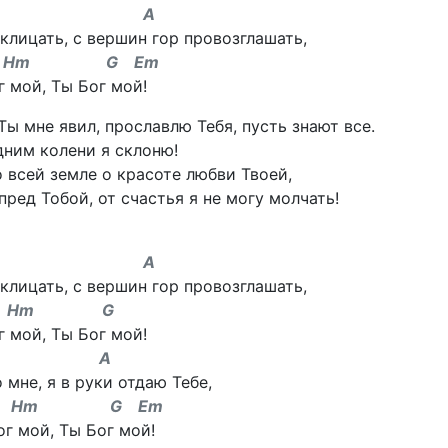
 A
клицать, с вершин гор провозглашать,
 G Em
г мой, Ты Бог мой!
Ты мне явил, прославлю Тебя, пусть знают все.
ним колени я склоню!
 всей земле о красоте любви Твоей,
ред Тобой, от счастья я не могу молчать!
 A
клицать, с вершин гор провозглашать,
m G
г мой, Ты Бог мой!
 A
о мне, я в руки отдаю Тебе,
 G Em
ог мой, Ты Бог мой!