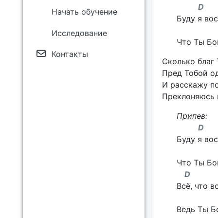
D
Начать обучение
Буду я вос
Hm
Исследование
Что Ты Бо
Контакты
Сколько благ 
Пред Тобой од
И расскажу по
Преклоняюсь п
Припев:
D
Буду я вос
H
Что Ты Бо
D
Всё, что в
Hm
Ведь Ты Б