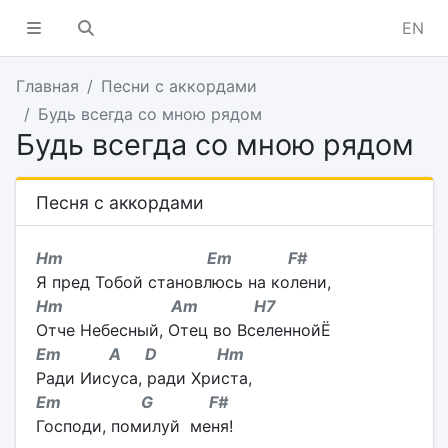
EN
Главная
Песни с аккордами
Будь всегда со мною рядом
Будь всегда со мною рядом
Песня с аккордами
Hm Em F#
Я пред Тобой становлюсь на колени,
Hm Am H7
Отче Небесный, Отец во ВселеннойЁ
Em A D Hm
Ради Иисуса, ради Христа,
Em G F#
Господи, помилуй меня!