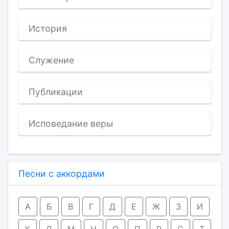
История
Служение
Публикации
Исповедание веры
Песни с аккордами
А
Б
В
Г
Д
Е
Ж
З
И